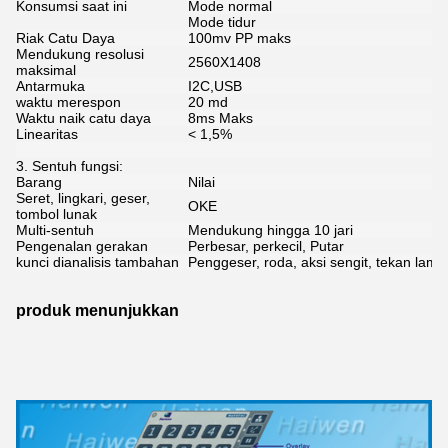
Konsumsi saat ini
Mode normal
Mode tidur
Riak Catu Daya
100mv PP maks
Mendukung resolusi
2560X1408
maksimal
Antarmuka
I2C,USB
waktu merespon
20 md
Waktu naik catu daya
8ms Maks
Linearitas
< 1,5%
3. Sentuh fungsi:
Barang
Nilai
Seret, lingkari, geser,
OKE
tombol lunak
Multi-sentuh
Mendukung hingga 10 jari
Pengenalan gerakan
Perbesar, perkecil, Putar
kunci dianalisis tambahan
Penggeser, roda, aksi sengit, tekan lama
produk menunjukkan